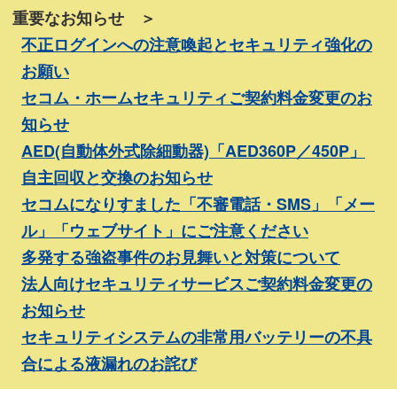
重要なお知らせ ＞
不正ログインへの注意喚起とセキュリティ強化の
お願い
セコム・ホームセキュリティご契約料金変更のお
知らせ
AED(自動体外式除細動器)「AED360P／450P」
自主回収と交換のお知らせ
セコムになりすました「不審電話・SMS」「メー
ル」「ウェブサイト」にご注意ください
多発する強盗事件のお見舞いと対策について
法人向けセキュリティサービスご契約料金変更の
お知らせ
セキュリティシステムの非常用バッテリーの不具
合による液漏れのお詫び