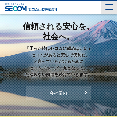
信頼される安心を、
社会へ。
「困った時はセコムに頼めばいい」
「セコムがあると安心で便利だ」
と言っていただけるために
セコムグループ一丸となって、
たゆみない前進を続けていきます。
会社案内